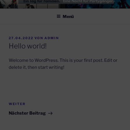
Zum
FLUGHAFENFEST
am 06.06.2026 – Flughafen Hof-Plauen
Inhalt
Menü
springen
VERÖFFENTLICHT
27.04.2022
VON
ADMIN
AM
Hello world!
Welcome to WordPress. This is your first post. Edit or
delete it, then start writing!
Beitragsnavigation
Nächster
WEITER
Beitrag
Nächster Beitrag