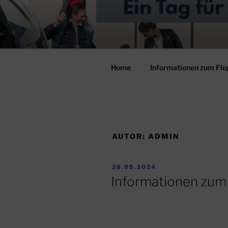
Zum
Inhalt
FLUGHAFE
springen
am 06.06.2026 – Flughafen H
Home
Informationen zum Flu
AUTOR:
ADMIN
VERÖFFENTLICHT
28.05.2024
AM
Informationen zum