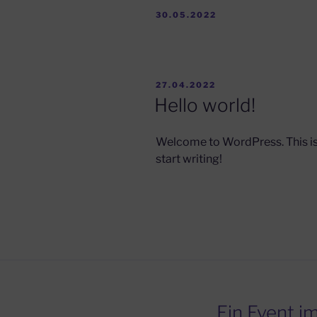
VERÖFFENTLICHT
30.05.2022
AM
VERÖFFENTLICHT
27.04.2022
AM
Hello world!
Welcome to WordPress. This is yo
start writing!
Ein Event i