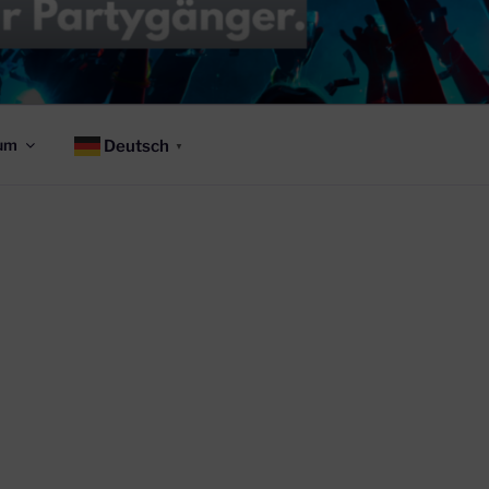
um
Deutsch
▼