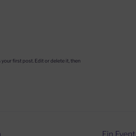
ur first post. Edit or delete it, then
m
Ein Event