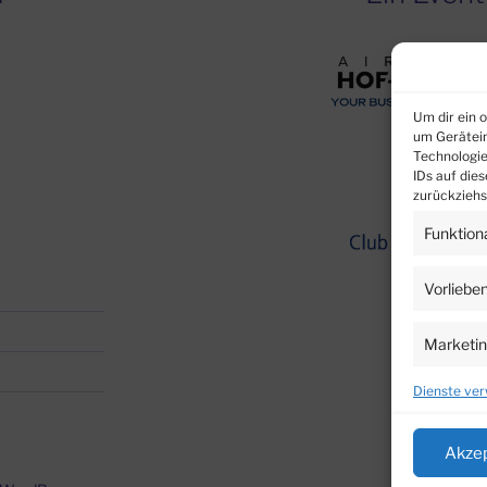
Um dir ein 
um Gerätein
Technologie
IDs auf die
zurückziehs
Funktion
Vorliebe
Marketi
Dienste ver
Akze